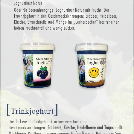
Joghurtlust Natur
Oder für Beerenhungrige: Joghurtlust Natur mit Frucht. Der
Fruchtjoghurt in den Geschmackrichtungen: Erdbeer, Heidelbeer,
Kirsche, Stracciatella und Mango im „Leckerbecher“ besitzt einen
hohen Fruchtanteil und wenig Zucker.
[
]
Trinkjoghurt
Das leckere Joghurtgetränk in vier verschiedenen
Geschmacksrichtungen:
Erdbeere, Kirsche, Heidelbeere und Tropic
stellt
Milchbauer Matthias in seiner eigenen Hofmolkerei in Haltern am See