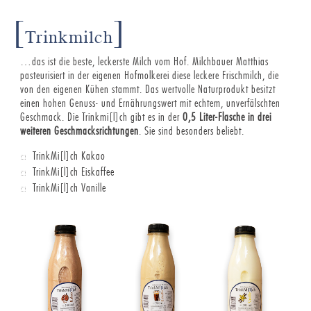
[
]
Trinkmilch
…das ist die beste, leckerste Milch vom Hof. Milchbauer Matthias
pasteurisiert in der eigenen Hofmolkerei diese leckere Frischmilch, die
von den eigenen Kühen stammt. Das wertvolle Naturprodukt besitzt
einen hohen Genuss- und Ernährungswert mit echtem, unverfälschten
Geschmack. Die Trinkmi[l]ch gibt es in der
0,5 Liter-Flasche in drei
weiteren Geschmacksrichtungen
. Sie sind besonders beliebt.
TrinkMi[l]ch Kakao
TrinkMi[l]ch Eiskaffee
TrinkMi[l]ch Vanille