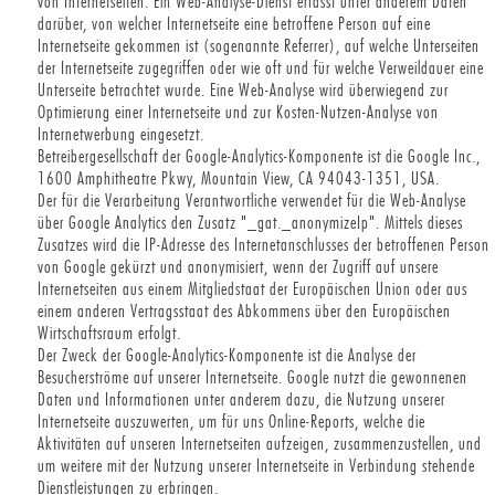
von Internetseiten. Ein Web-Analyse-Dienst erfasst unter anderem Daten
darüber, von welcher Internetseite eine betroffene Person auf eine
Internetseite gekommen ist (sogenannte Referrer), auf welche Unterseiten
der Internetseite zugegriffen oder wie oft und für welche Verweildauer eine
Unterseite betrachtet wurde. Eine Web-Analyse wird überwiegend zur
Optimierung einer Internetseite und zur Kosten-Nutzen-Analyse von
Internetwerbung eingesetzt.
Betreibergesellschaft der Google-Analytics-Komponente ist die Google Inc.,
1600 Amphitheatre Pkwy, Mountain View, CA 94043-1351, USA.
Der für die Verarbeitung Verantwortliche verwendet für die Web-Analyse
über Google Analytics den Zusatz "_gat._anonymizeIp". Mittels dieses
Zusatzes wird die IP-Adresse des Internetanschlusses der betroffenen Person
von Google gekürzt und anonymisiert, wenn der Zugriff auf unsere
Internetseiten aus einem Mitgliedstaat der Europäischen Union oder aus
einem anderen Vertragsstaat des Abkommens über den Europäischen
Wirtschaftsraum erfolgt.
Der Zweck der Google-Analytics-Komponente ist die Analyse der
Besucherströme auf unserer Internetseite. Google nutzt die gewonnenen
Daten und Informationen unter anderem dazu, die Nutzung unserer
Internetseite auszuwerten, um für uns Online-Reports, welche die
Aktivitäten auf unseren Internetseiten aufzeigen, zusammenzustellen, und
um weitere mit der Nutzung unserer Internetseite in Verbindung stehende
Dienstleistungen zu erbringen.