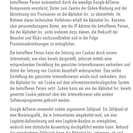
betroffenen Person automatisch durch die jeweilige Google-AdSense-
Komponente veranlasst, Daten zum Zwecke der Online-Werbung und der
Abrechnung von Provisionen an die Alphabet Inc. zu übermitteln. Im
Rahmen dieses technischen Verfahrens erhält die Alphabet Inc. Kenntnis
über personenbezogene Daten, wie der IP-Adresse der betroffenen Person,
die der Alphabet Inc. unter anderem dazu dienen, die Herkunft der
Besucher und Klicks nachzuvollziehen und in der Folge
Provisionsabrechnungen zu ermöglichen.
Die betroffene Person kann die Setzung von Cookies durch unsere
Internetseite, wie oben bereits dargestellt, jederzeit mittels einer
entsprechenden Einstellung des genutzten Internetbrowsers verhindern und
damit der Setzung von Cookies dauerhaft widersprechen. Eine solche
Einstellung des genutzten Internetbrowsers würde auch verhindern, dass
die Alphabet Inc. ein Cookie auf dem informationstechnologischen System
der betroffenen Person setzt. Zudem kann ein von der Alphabet Inc. bereits
gesetzter Cookie jederzeit über den Internetbrowser oder andere
Softwareprogramme gelöscht werden.
Google AdSense verwendet zudem sogenannte Zählpixel. Ein Zählpixel ist
eine Miniaturgrafik, die in Internetseiten eingebettet wird, um eine
Logdatei-Aufzeichnung und eine Logdatei-Analyse zu ermöglichen,
wodurch eine statistische Auswertung durchgeführt werden kann. Anhand
des eingebetteten Zählpixels kann die Alphabet Inc. erkennen, ob und