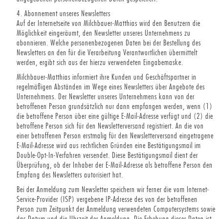
4. Abonnement unseres Newsletters
Auf der Internetseite von Milchbauer-Matthias wird den Benutzern die
Möglichkeit eingeräumt, den Newsletter unseres Unternehmens zu
abonnieren. Welche personenbezogenen Daten bei der Bestellung des
Newsletters an den für die Verarbeitung Verantwortlichen übermittelt
werden, ergibt sich aus der hierzu verwendeten Eingabemaske.
Milchbauer-Matthias informiert ihre Kunden und Geschäftspartner in
regelmäßigen Abständen im Wege eines Newsletters über Angebote des
Unternehmens. Der Newsletter unseres Unternehmens kann von der
betroffenen Person grundsätzlich nur dann empfangen werden, wenn (1)
die betroffene Person über eine gültige E-Mail-Adresse verfügt und (2) die
betroffene Person sich für den Newsletterversand registriert. An die von
einer betroffenen Person erstmalig für den Newsletterversand eingetragene
E-Mail-Adresse wird aus rechtlichen Gründen eine Bestätigungsmail im
Double-Opt-In-Verfahren versendet. Diese Bestätigungsmail dient der
Überprüfung, ob der Inhaber der E-Mail-Adresse als betroffene Person den
Empfang des Newsletters autorisiert hat.
Bei der Anmeldung zum Newsletter speichern wir ferner die vom Internet-
Service-Provider (ISP) vergebene IP-Adresse des von der betroffenen
Person zum Zeitpunkt der Anmeldung verwendeten Computersystems sowie
das Datum und die Uhrzeit der Anmeldung. Die Erhebung dieser Daten ist