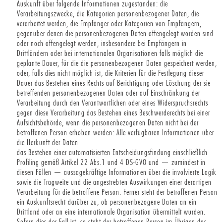
Auskunft über folgende Informationen zugestanden: die
Verarbeitungszwecke, die Kategorien personenbezogener Daten, die
verarbeitet werden, die Empfänger oder Kategorien von Empfängern,
gegenüber denen die personenbezogenen Daten offengelegt worden sind
oder noch offengelegt werden, insbesondere bei Empfängern in
Drittländern oder bei internationalen Organisationen falls möglich die
geplante Dauer, für die die personenbezogenen Daten gespeichert werden,
oder, falls dies nicht möglich ist, die Kriterien für die Festlegung dieser
Dauer das Bestehen eines Rechts auf Berichtigung oder Löschung der sie
betreffenden personenbezogenen Daten oder auf Einschränkung der
Verarbeitung durch den Verantwortlichen oder eines Widerspruchsrechts
gegen diese Verarbeitung das Bestehen eines Beschwerderechts bei einer
Aufsichtsbehörde, wenn die personenbezogenen Daten nicht bei der
betroffenen Person erhoben werden: Alle verfügbaren Informationen über
die Herkunft der Daten
das Bestehen einer automatisierten Entscheidungsfindung einschließlich
Profiling gemäß Artikel 22 Abs.1 und 4 DS-GVO und — zumindest in
diesen Fällen — aussagekräftige Informationen über die involvierte Logik
sowie die Tragweite und die angestrebten Auswirkungen einer derartigen
Verarbeitung für die betroffene Person. Ferner steht der betroffenen Person
ein Auskunftsrecht darüber zu, ob personenbezogene Daten an ein
Drittland oder an eine internationale Organisation übermittelt wurden.
Sofern dies der Fall ist, so steht der betroffenen Person im Übrigen das