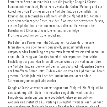
betroffenen Person automatisch durch die jeweilige Google-AdSense-
Komponente veranlasst, Daten zum Zwecke der Online-Werbung und der
Abrechnung von Provisionen an die Alphabet Inc. zu übermitteln. Im
Rahmen dieses technischen Verfahrens erhält die Alphabet Inc. Kenntnis
über personenbezogene Daten, wie der IP-Adresse der betroffenen Person,
die der Alphabet Inc. unter anderem dazu dienen, die Herkunft der
Besucher und Klicks nachzuvollziehen und in der Folge
Provisionsabrechnungen zu ermöglichen.
Die betroffene Person kann die Setzung von Cookies durch unsere
Internetseite, wie oben bereits dargestellt, jederzeit mittels einer
entsprechenden Einstellung des genutzten Internetbrowsers verhindern und
damit der Setzung von Cookies dauerhaft widersprechen. Eine solche
Einstellung des genutzten Internetbrowsers würde auch verhindern, dass
die Alphabet Inc. ein Cookie auf dem informationstechnologischen System
der betroffenen Person setzt. Zudem kann ein von der Alphabet Inc. bereits
gesetzter Cookie jederzeit über den Internetbrowser oder andere
Softwareprogramme gelöscht werden.
Google AdSense verwendet zudem sogenannte Zählpixel. Ein Zählpixel ist
eine Miniaturgrafik, die in Internetseiten eingebettet wird, um eine
Logdatei-Aufzeichnung und eine Logdatei-Analyse zu ermöglichen,
wodurch eine statistische Auswertung durchgeführt werden kann. Anhand
des eingebetteten Zählpixels kann die Alphabet Inc. erkennen, ob und