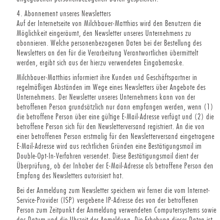
4. Abonnement unseres Newsletters
Auf der Internetseite von Milchbauer-Matthias wird den Benutzern die
Möglichkeit eingeräumt, den Newsletter unseres Unternehmens zu
abonnieren. Welche personenbezogenen Daten bei der Bestellung des
Newsletters an den für die Verarbeitung Verantwortlichen übermittelt
werden, ergibt sich aus der hierzu verwendeten Eingabemaske.
Milchbauer-Matthias informiert ihre Kunden und Geschäftspartner in
regelmäßigen Abständen im Wege eines Newsletters über Angebote des
Unternehmens. Der Newsletter unseres Unternehmens kann von der
betroffenen Person grundsätzlich nur dann empfangen werden, wenn (1)
die betroffene Person über eine gültige E-Mail-Adresse verfügt und (2) die
betroffene Person sich für den Newsletterversand registriert. An die von
einer betroffenen Person erstmalig für den Newsletterversand eingetragene
E-Mail-Adresse wird aus rechtlichen Gründen eine Bestätigungsmail im
Double-Opt-In-Verfahren versendet. Diese Bestätigungsmail dient der
Überprüfung, ob der Inhaber der E-Mail-Adresse als betroffene Person den
Empfang des Newsletters autorisiert hat.
Bei der Anmeldung zum Newsletter speichern wir ferner die vom Internet-
Service-Provider (ISP) vergebene IP-Adresse des von der betroffenen
Person zum Zeitpunkt der Anmeldung verwendeten Computersystems sowie
das Datum und die Uhrzeit der Anmeldung. Die Erhebung dieser Daten ist