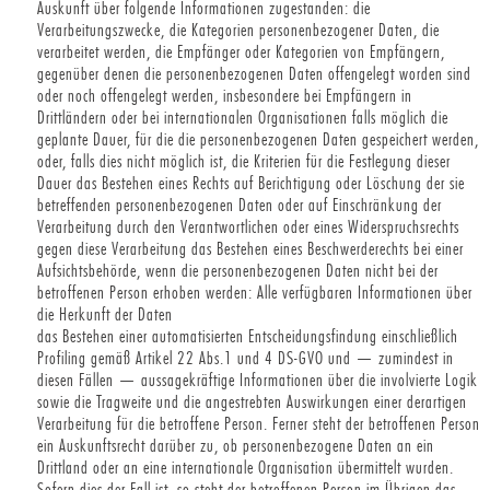
Auskunft über folgende Informationen zugestanden: die
Verarbeitungszwecke, die Kategorien personenbezogener Daten, die
verarbeitet werden, die Empfänger oder Kategorien von Empfängern,
gegenüber denen die personenbezogenen Daten offengelegt worden sind
oder noch offengelegt werden, insbesondere bei Empfängern in
Drittländern oder bei internationalen Organisationen falls möglich die
geplante Dauer, für die die personenbezogenen Daten gespeichert werden,
oder, falls dies nicht möglich ist, die Kriterien für die Festlegung dieser
Dauer das Bestehen eines Rechts auf Berichtigung oder Löschung der sie
betreffenden personenbezogenen Daten oder auf Einschränkung der
Verarbeitung durch den Verantwortlichen oder eines Widerspruchsrechts
gegen diese Verarbeitung das Bestehen eines Beschwerderechts bei einer
Aufsichtsbehörde, wenn die personenbezogenen Daten nicht bei der
betroffenen Person erhoben werden: Alle verfügbaren Informationen über
die Herkunft der Daten
das Bestehen einer automatisierten Entscheidungsfindung einschließlich
Profiling gemäß Artikel 22 Abs.1 und 4 DS-GVO und — zumindest in
diesen Fällen — aussagekräftige Informationen über die involvierte Logik
sowie die Tragweite und die angestrebten Auswirkungen einer derartigen
Verarbeitung für die betroffene Person. Ferner steht der betroffenen Person
ein Auskunftsrecht darüber zu, ob personenbezogene Daten an ein
Drittland oder an eine internationale Organisation übermittelt wurden.
Sofern dies der Fall ist, so steht der betroffenen Person im Übrigen das