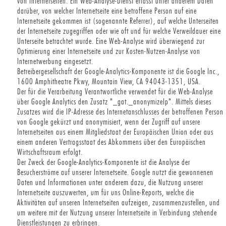
von Internetseiten. Ein Web-Analyse-Dienst erfasst unter anderem Daten
darüber, von welcher Internetseite eine betroffene Person auf eine
Internetseite gekommen ist (sogenannte Referrer), auf welche Unterseiten
der Internetseite zugegriffen oder wie oft und für welche Verweildauer eine
Unterseite betrachtet wurde. Eine Web-Analyse wird überwiegend zur
Optimierung einer Internetseite und zur Kosten-Nutzen-Analyse von
Internetwerbung eingesetzt.
Betreibergesellschaft der Google-Analytics-Komponente ist die Google Inc.,
1600 Amphitheatre Pkwy, Mountain View, CA 94043-1351, USA.
Der für die Verarbeitung Verantwortliche verwendet für die Web-Analyse
über Google Analytics den Zusatz "_gat._anonymizeIp". Mittels dieses
Zusatzes wird die IP-Adresse des Internetanschlusses der betroffenen Person
von Google gekürzt und anonymisiert, wenn der Zugriff auf unsere
Internetseiten aus einem Mitgliedstaat der Europäischen Union oder aus
einem anderen Vertragsstaat des Abkommens über den Europäischen
Wirtschaftsraum erfolgt.
Der Zweck der Google-Analytics-Komponente ist die Analyse der
Besucherströme auf unserer Internetseite. Google nutzt die gewonnenen
Daten und Informationen unter anderem dazu, die Nutzung unserer
Internetseite auszuwerten, um für uns Online-Reports, welche die
Aktivitäten auf unseren Internetseiten aufzeigen, zusammenzustellen, und
um weitere mit der Nutzung unserer Internetseite in Verbindung stehende
Dienstleistungen zu erbringen.